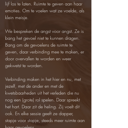
lijf los te laten. Ruimte te geven aan haar 
emoties. Om te voelen wat ze voelde, als 
klein meisje. 
We bespreken de angst voor angst. Ze is 
bang het gevoel niet te kunnen dragen. 
Bang om de gevoelens de ruimte te 
geven, daar verbinding mee te maken, er 
door overvallen te worden en weer 
gekwetst te worden. 
Verbinding maken in het hier en nu, met 
jezelf, met de ander en met de 
kwetsbaarheden uit het verleden die nu 
nog een (grote) rol spelen. Daar spreekt 
het hart. Daar zit de heling. Zij voelt dit 
ook. En elke sessie geeft ze dapper, 
stapje voor stapje, steeds meer ruimte aan 
haar gevoelens.