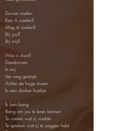
Durven voelen
Kan ik voelen?
Mag ik voelen?
Bij jou?
Bij mij?
Wie is daar?
Daarbinnen
In mij
Ver weg gestopt
Achter de hoge muren
In een donker hoekje
Ik ben bang
Bang om jou te leren kennen
Te voelen wat jij voelde
Te spreken wat jij te zeggen hebt