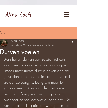
Nina Loefs
Post
Nina Loefs
26 feb 2024
2 minuten om te lezen
Durven voelen
Aan het einde van een sessie met een 
coachee, waarin ze stapje voor stapje 
steeds meer ruimte durft te geven aan de 
gevoelens die ze voelt in haar lijf, verteld 
ze dat ze bang is. Bang om meer te 
gaan voelen. Bang om de controle te 
verliezen. Bang voor wat er gebeurt 
wanneer ze toe laat wat er haar leeft. De 
verkrampte trilling die aanwezig is in haar 