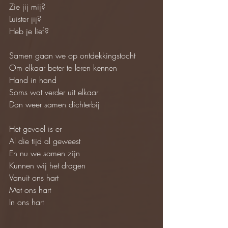
Zie jij mij?
Luister jij?
Heb je lief?
Samen gaan we op ontdekkingstocht
Om elkaar beter te leren kennen
Hand in hand
Soms wat verder uit elkaar
Dan weer samen dichterbij
Het gevoel is er
Al die tijd al geweest
En nu we samen zijn
Kunnen wij het dragen
Vanuit ons hart
Met ons hart
In ons hart